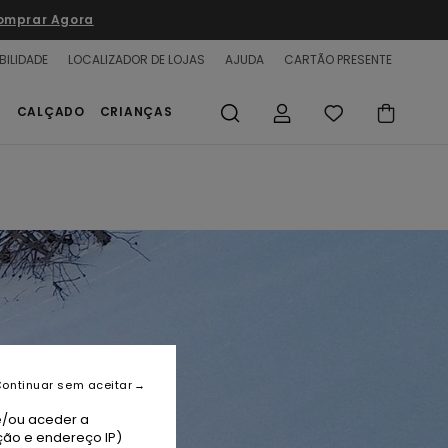
omprar Agora
BILIDADE
LOCALIZADOR DE LOJAS
AJUDA
CARTÃO PRESENTE
S
CALÇADO
CRIANÇAS
ontinuar sem aceitar
e/ou aceder a
ção e endereço IP)