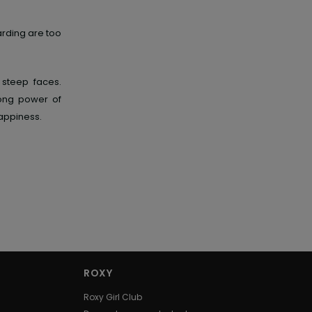
arding are too
 steep faces.
trong power of
happiness.
ROXY
Roxy Girl Club