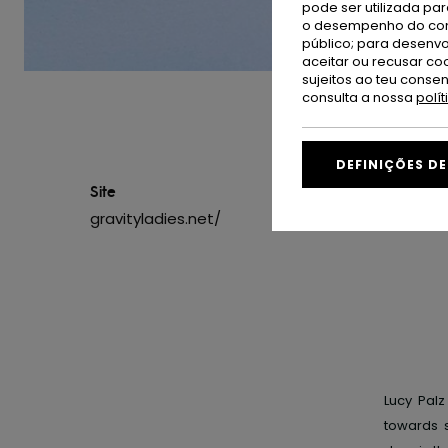
pode ser utilizada pa
o desempenho do cont
público; para desenvo
aceitar ou recusar co
sujeitos ao teu conse
consulta a nossa
polí
DEFINIÇÕES D
Site
gravityladies.net/
Lucy Palz
towards