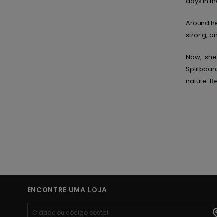
days in th
Around he
strong, a
Now, she
Splitboar
nature. Be
ENCONTRE UMA LOJA