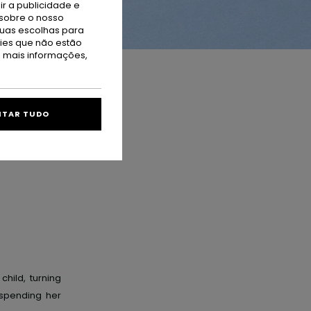
r a publicidade e
sobre o nosso
tuas escolhas para
kies que não estão
a mais informações,
ITAR TUDO
dade Natal
 D'IsÃ¨re
 child, turning
 spending her