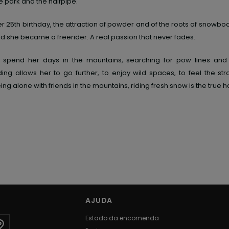
e park and the halfpipe.
r 25th birthday
, the attraction of powder and of the roots of snowbo
nd she
became a
freerider. A real passion
that
never fades.
 spend her days in the mountains, searching for pow lines and
ding allows her to go further, to enjoy wild spaces, to feel the s
ing alone with friends in the mountains, riding fresh snow is the true 
AJUDA
Estado da encomenda