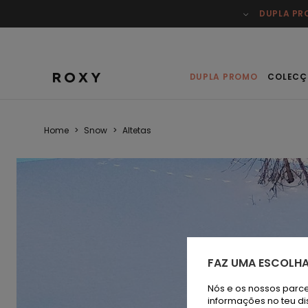
DUPLA P
DUPLA PROMO
COLECÇ
Home
>
Snow
>
Altetas
FAZ UMA ESCOLHA
Nós e os nossos parce
informações no teu di