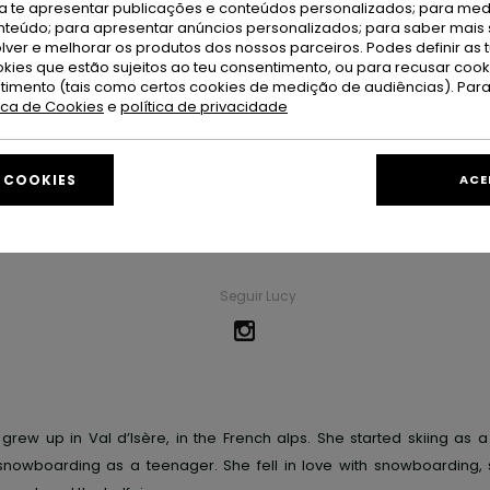
ra te apresentar publicações e conteúdos personalizados; para medi
eúdo; para apresentar anúncios personalizados; para saber mais 
lver e melhorar os produtos dos nossos parceiros. Podes definir as 
okies que estão sujeitos ao teu consentimento, ou para recusar coo
ntimento (tais como certos cookies de medição de audiências). Par
tica de Cookies
e
política de privacidade
Lucy Paltz
E COOKIES
ACE
Nascimento
Ci
Val
Seguir Lucy
 grew up in Val d’Isère,
in the
French alps. She
started
skiing as a
snowboarding as a teenager. She fell in love with snowboarding,