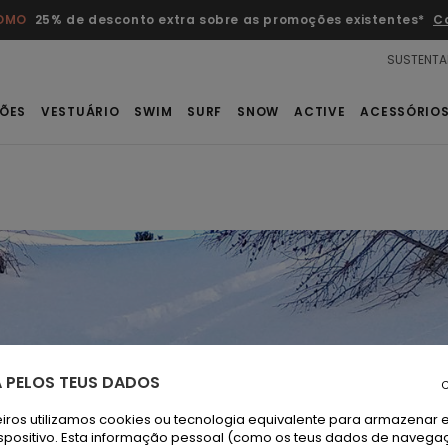
ROMO
25% de desconto extra sobre as promoções existentes*
C
SUSTENTA
ÕES
VESTUÁRIO
SWIM
SURF
SNOW
ACTIVE
ACESSÓRIO
 PELOS TEUS DADOS
C
iros utilizamos cookies ou tecnologia equivalente para armazenar 
spositivo. Esta informação pessoal (como os teus dados de navega