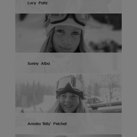
Lucy
Paltz
Fitne
VER PERFIL
Snow
Swim
Sonny
Alba
VER PERFIL
Amalia 'Billy'
Pelchat