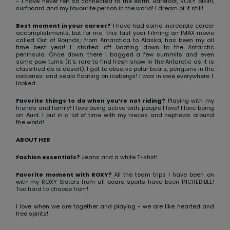
Consultar
- I have never felt so connected to the earth. Barefoot, ROXY bikini,
surfboard and my favourite person in the world! I dream of it still!
as FAQ
CARTÃO PRESENTE
Jumpsuits &
Calça
Malas
Playsuits
Sacos
Best moment in your career?
I have had some incredible career
Escol
accomplishments, but for me this last year Filming an IMAX movie
called Out of Bounds,: from Antarctica to Alaska, has been my all
LISTA DE DESEJO
Fatos
time best year! I: started off boating down to the Antarctic
Calções
Acess
peninsula. Once down: there I bagged a few summits and even
some pow turns (it's: rare to find fresh snow in the Antarctic as it is
Acess
Snow
classified as a: desert). I got to observe polar bears, penguins in the
Fato 
rockeries: and seals floating on icebergs! I was in awe everywhere I:
Saias
looked.
Favorite things to do when you’re not riding?
Playing with my
Licras
friends and family! I love being active with: people I love! I love being
Acess
an Aunt. I put in a lot of time with my nieces and nephews around
the world!
Neop
ABOUT HER
Vestu
Fashion essentials?
Jeans and a white T-shirt!
Favorite moment with ROXY?
All the team trips I have been on
with my ROXY Sisters from all board sports have been INCREDIBLE!
Acess
Too hard to choose from!
I love when we are together and playing - we are like hearted and
free spirits!
Calç